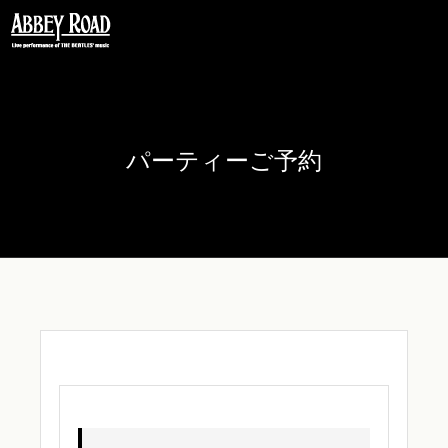
〒106-0032 東京都港区六本木 5-16-52
FORUM インペリアル六本木2号館 B2
Phone
03-5544-9817
パーティーご予約
English Site