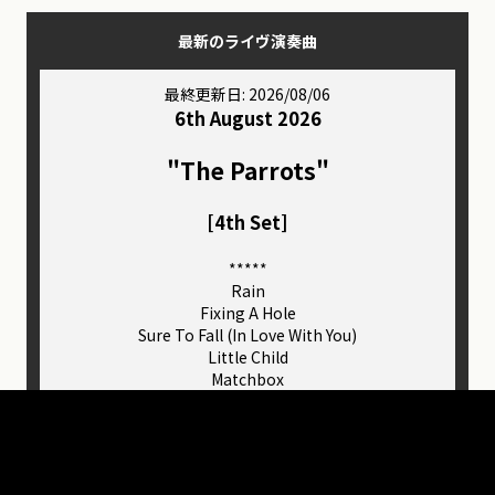
最新のライヴ演奏曲
最終更新日: 2026/08/06
6th August 2026
"The Parrots"
[4th Set]
*****

Rain

Fixing A Hole

Sure To Fall (In Love With You)

Little Child

Matchbox

Here, There And Everywhere

Think For Yourself

And Your Bird Can Sing

Eight Days A Week
