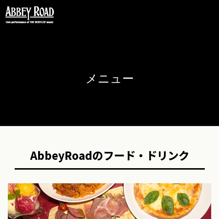
〒106-0032 東京都港区六本木 5-16-52
FORUM インペリアル六本木2号館 B2
Phone
03-5544-9817
メニュー
English Site
AbbeyRoadのフード・ドリンク